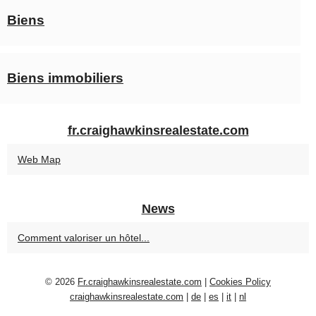
Biens
Biens immobiliers
fr.craighawkinsrealestate.com
Web Map
News
Comment valoriser un hôtel...
© 2026
Fr.craighawkinsrealestate.com
|
Cookies Policy
craighawkinsrealestate.com
|
de
|
es
|
it
|
nl