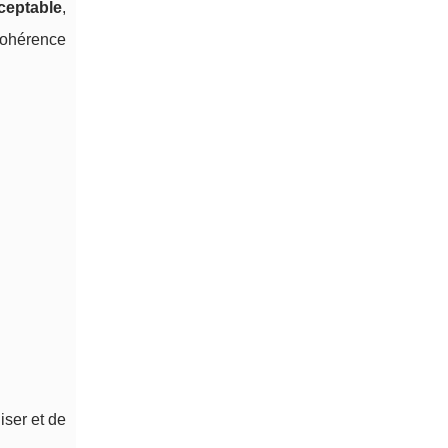
ceptable
,
 cohérence
iser et de