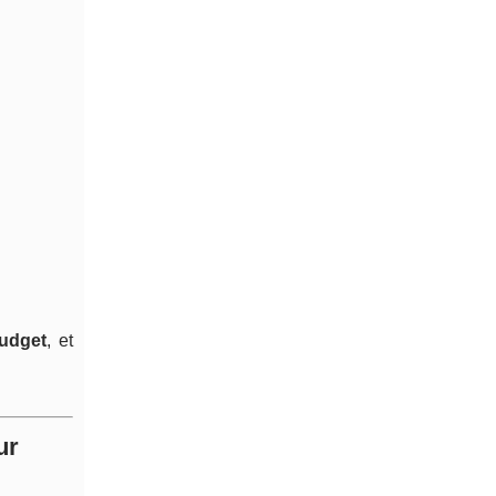
udget
, et
ur