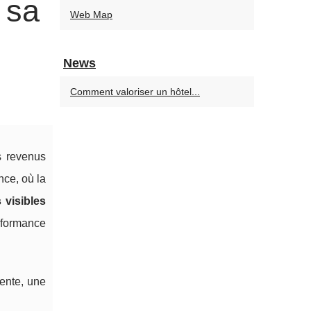
 sa
Web Map
News
Comment valoriser un hôtel...
s revenus
nce, où la
 visibles
erformance
vente, une