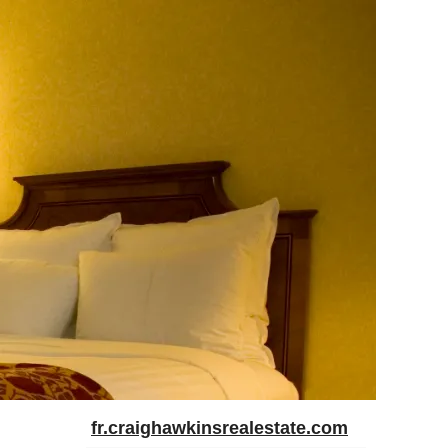
fr.craighawkinsrealestate.com