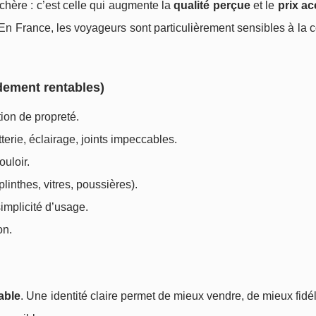
chère : c’est celle qui augmente la
qualité perçue
et le
prix ac
s. En France, les voyageurs sont particulièrement sensibles à la
idement rentables)
ation de propreté.
tterie, éclairage, joints impeccables.
ouloir.
plinthes, vitres, poussières).
simplicité d’usage.
on.
able
. Une identité claire permet de mieux vendre, de mieux fidél